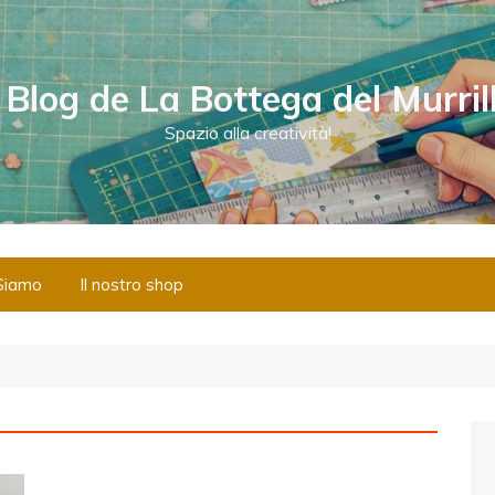
l Blog de La Bottega del Murril
Spazio alla creatività!
Siamo
Il nostro shop