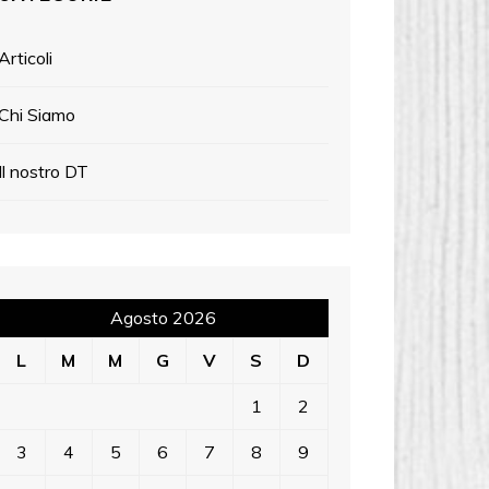
Articoli
Chi Siamo
Il nostro DT
Agosto 2026
L
M
M
G
V
S
D
1
2
3
4
5
6
7
8
9