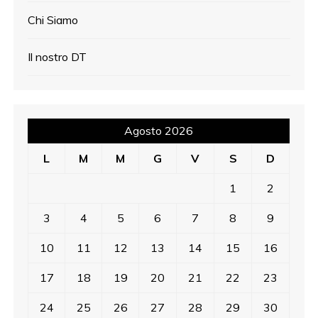
t
Chi Siamo
i
c
Il nostro DT
o
l
Agosto 2026
i
L
M
M
G
V
S
D
1
2
3
4
5
6
7
8
9
10
11
12
13
14
15
16
17
18
19
20
21
22
23
24
25
26
27
28
29
30