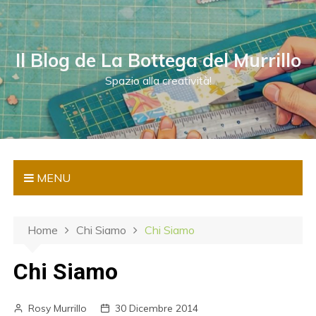
S
a
l
Il Blog de La Bottega del Murrillo
t
a
Spazio alla creatività!
a
l
c
o
n
MENU
t
e
n
Home
Chi Siamo
Chi Siamo
u
t
Chi Siamo
o
Rosy Murrillo
30 Dicembre 2014