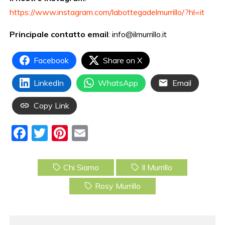
https://www.instagram.com/labottegadelmurrillo/?hl=it
Principale contatto email
: info@ilmurrillo.it
Facebook
Share on X
LinkedIn
WhatsApp
Email
Copy Link
F
T
Pi
E
a
w
nt
m
c
itt
er
ai
Chi Siamo
Il Murrillo
e
er
e
l
Rosy Murrillo
b
st
o