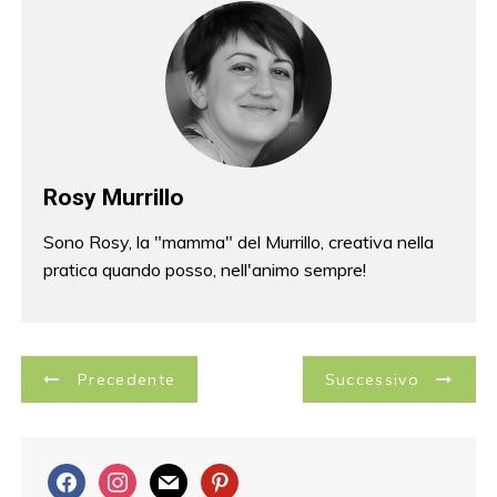
o
k
Rosy Murrillo
Sono Rosy, la "mamma" del Murrillo, creativa nella
pratica quando posso, nell'animo sempre!
N
Precedente
Successivo
a
v
f
i
m
p