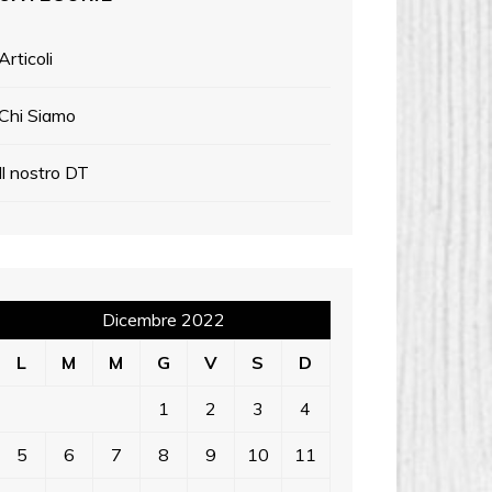
Articoli
Chi Siamo
Il nostro DT
Dicembre 2022
L
M
M
G
V
S
D
1
2
3
4
5
6
7
8
9
10
11