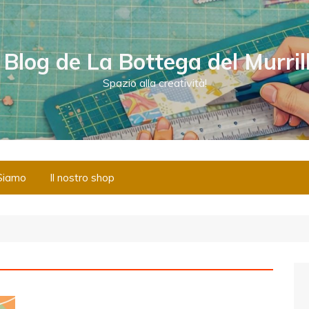
l Blog de La Bottega del Murril
Spazio alla creatività!
Siamo
Il nostro shop