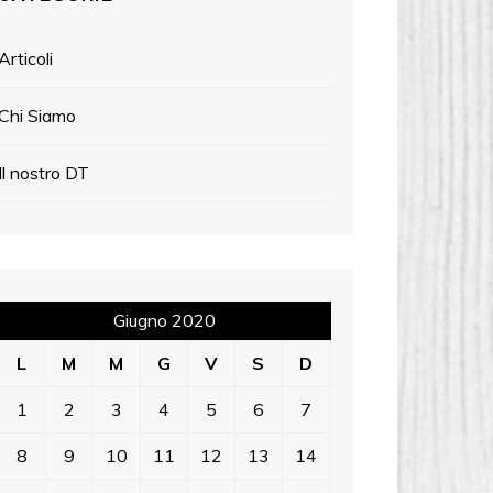
Articoli
Chi Siamo
Il nostro DT
Giugno 2020
L
M
M
G
V
S
D
1
2
3
4
5
6
7
8
9
10
11
12
13
14