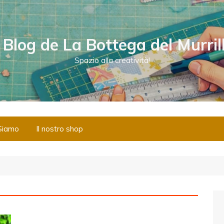
l Blog de La Bottega del Murril
Spazio alla creatività!
Siamo
Il nostro shop