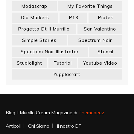
Modascrap
My Favorite Things
Olo Markers
P13
Piatek
Progetto Dt Il Murrillo
San Valentino
Simple Stories
Spectrum Noir
Spectrum Noir Illustrator
Stencil
Studiolight
Tutorial
Youtube Video
Yupplacraft
Blog Il Murrillo Cream Magazine di
Themebeez
Articoli
Chi Siamo
Il nostro DT