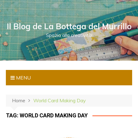
S
a
l
Il Blog de La Bottega del Murrillo
t
a
Spazio alla creatività!
a
l
c
o
n
MENU
t
e
n
Home
World Card Making Day
u
t
TAG:
WORLD CARD MAKING DAY
o