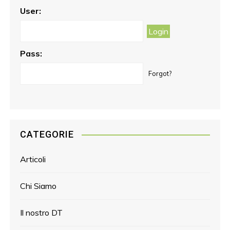
o
r
e
User:
k
a
s
m
t
Pass:
Forgot?
CATEGORIE
Articoli
Chi Siamo
Il nostro DT