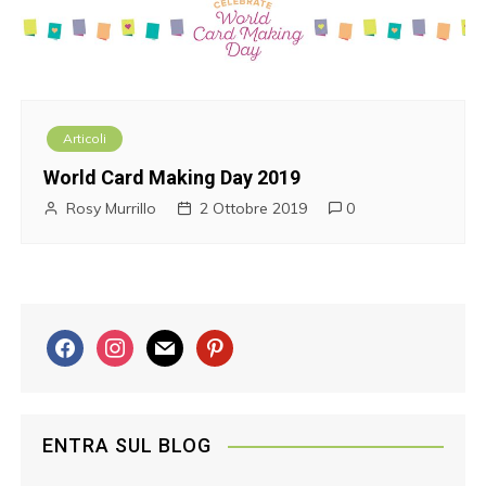
Articoli
World Card Making Day 2019
Rosy Murrillo
2 Ottobre 2019
0
f
i
m
p
a
n
a
i
c
s
i
n
e
t
l
t
ENTRA SUL BLOG
b
a
e
o
g
r