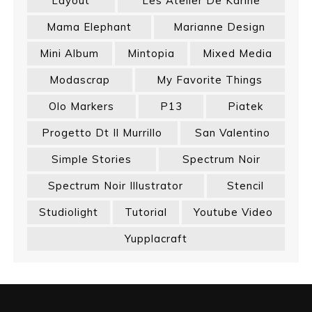
Layout
Les Atelier De Karine
Mama Elephant
Marianne Design
Mini Album
Mintopia
Mixed Media
Modascrap
My Favorite Things
Olo Markers
P13
Piatek
Progetto Dt Il Murrillo
San Valentino
Simple Stories
Spectrum Noir
Spectrum Noir Illustrator
Stencil
Studiolight
Tutorial
Youtube Video
Yupplacraft