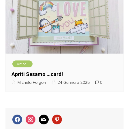
Articoli
Apriti Sesamo …card!
Michela Folgori
24 Gennaio 2025
0
f
i
m
p
a
n
a
i