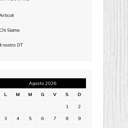
Articoli
Chi Siamo
Il nostro DT
Agosto 2026
L
M
M
G
V
S
D
1
2
3
4
5
6
7
8
9