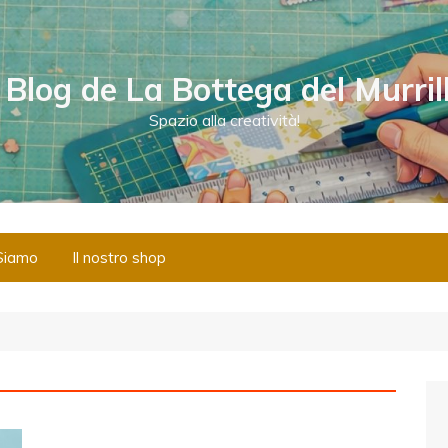
l Blog de La Bottega del Murril
Spazio alla creatività!
Siamo
Il nostro shop