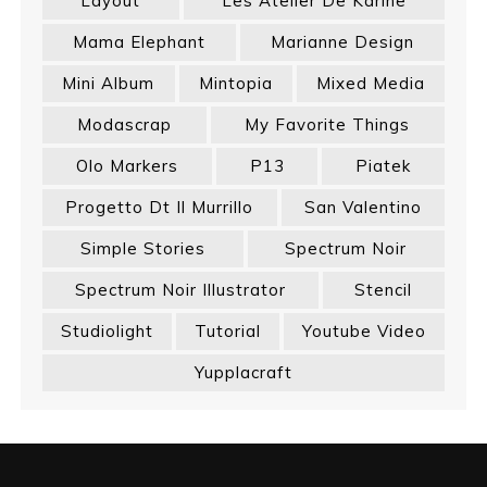
Layout
Les Atelier De Karine
Mama Elephant
Marianne Design
Mini Album
Mintopia
Mixed Media
Modascrap
My Favorite Things
Olo Markers
P13
Piatek
Progetto Dt Il Murrillo
San Valentino
Simple Stories
Spectrum Noir
Spectrum Noir Illustrator
Stencil
Studiolight
Tutorial
Youtube Video
Yupplacraft