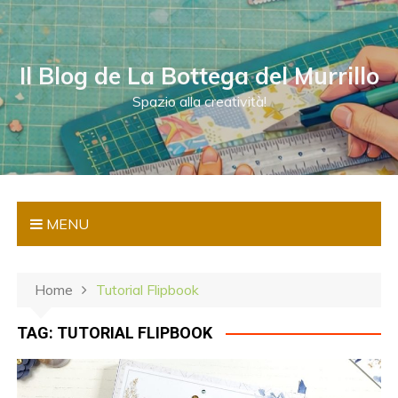
S
a
l
Il Blog de La Bottega del Murrillo
t
a
Spazio alla creatività!
a
l
c
o
n
MENU
t
e
n
Home
Tutorial Flipbook
u
t
TAG:
TUTORIAL FLIPBOOK
o