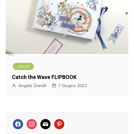
Articoli
Catch the Wave FLIPBOOK
Angela Ziarelli
7 Giugno 2023
f
i
m
p
a
n
a
i