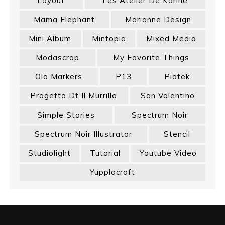
Layout
Les Atelier De Karine
Mama Elephant
Marianne Design
Mini Album
Mintopia
Mixed Media
Modascrap
My Favorite Things
Olo Markers
P13
Piatek
Progetto Dt Il Murrillo
San Valentino
Simple Stories
Spectrum Noir
Spectrum Noir Illustrator
Stencil
Studiolight
Tutorial
Youtube Video
Yupplacraft