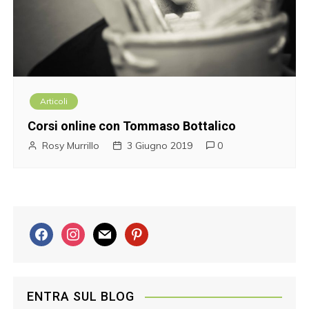
Articoli
Corsi online con Tommaso Bottalico
Rosy Murrillo
3 Giugno 2019
0
f
i
m
p
a
n
a
i
c
s
i
n
e
t
l
t
ENTRA SUL BLOG
b
a
e