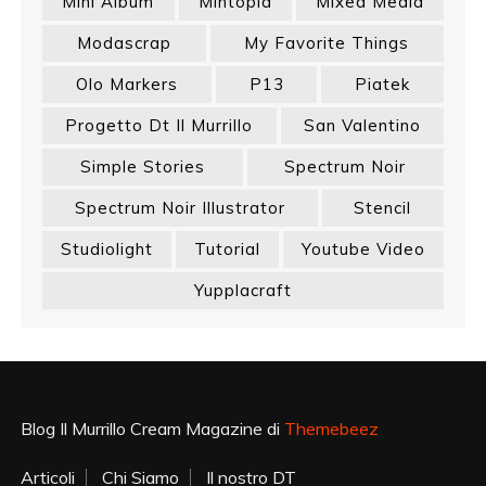
Mini Album
Mintopia
Mixed Media
Modascrap
My Favorite Things
Olo Markers
P13
Piatek
Progetto Dt Il Murrillo
San Valentino
Simple Stories
Spectrum Noir
Spectrum Noir Illustrator
Stencil
Studiolight
Tutorial
Youtube Video
Yupplacraft
Blog Il Murrillo Cream Magazine di
Themebeez
Articoli
Chi Siamo
Il nostro DT