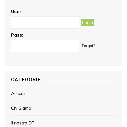
o
g
r
o
r
e
User:
k
a
s
m
t
Pass:
Forgot?
CATEGORIE
Articoli
Chi Siamo
Il nostro DT