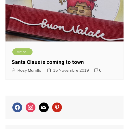
Articoli
Santa Claus is coming to town
Rosy Murrillo
15 Novembre 2019
0
f
i
m
p
a
n
a
i
c
s
i
n
e
t
l
t