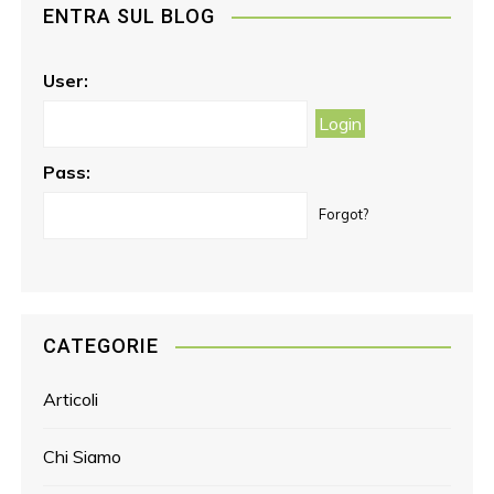
ENTRA SUL BLOG
b
a
e
o
g
r
o
r
e
User:
k
a
s
m
t
Pass:
Forgot?
CATEGORIE
Articoli
Chi Siamo