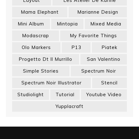
Layout
Les Atelier De Karine
Mama Elephant
Marianne Design
Mini Album
Mintopia
Mixed Media
Modascrap
My Favorite Things
Olo Markers
P13
Piatek
Progetto Dt Il Murrillo
San Valentino
Simple Stories
Spectrum Noir
Spectrum Noir Illustrator
Stencil
Studiolight
Tutorial
Youtube Video
Yupplacraft