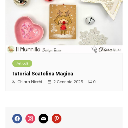
Articoli
Tutorial Scatolina Magica
Chiara Nicchi
2 Gennaio 2025
0
f
i
m
p
a
n
a
i