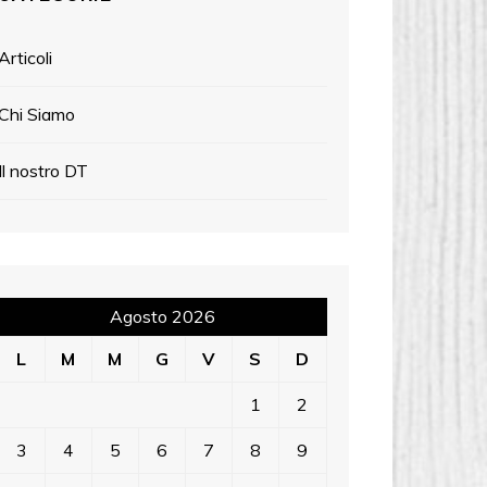
Articoli
Chi Siamo
Il nostro DT
Agosto 2026
L
M
M
G
V
S
D
1
2
3
4
5
6
7
8
9