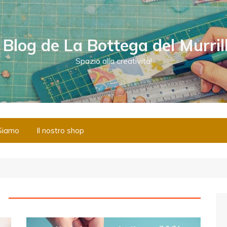
l Blog de La Bottega del Murril
Spazio alla creatività!
Siamo
Il nostro shop
1