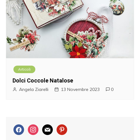
Articoli
Dolci Coccole Natalose
Angela Ziarelli
13 Novembre 2023
0
f
i
m
p
a
n
a
i