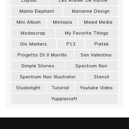
Layout
Les Atelier De Karine
Mama Elephant
Marianne Design
Mini Album
Mintopia
Mixed Media
Modascrap
My Favorite Things
Olo Markers
P13
Piatek
Progetto Dt Il Murrillo
San Valentino
Simple Stories
Spectrum Noir
Spectrum Noir Illustrator
Stencil
Studiolight
Tutorial
Youtube Video
Yupplacraft