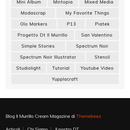
Mini Album
Mintopia
Mixed Media
Modascrap
My Favorite Things
Olo Markers
P13
Piatek
Progetto Dt Il Murrillo
San Valentino
Simple Stories
Spectrum Noir
Spectrum Noir Illustrator
Stencil
Studiolight
Tutorial
Youtube Video
Yupplacraft
Blog Il Murrillo Cream Magazine di
Themebeez
Articoli
Chi Siamo
Il nostro DT