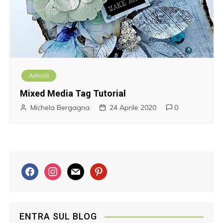
Articoli
Mixed Media Tag Tutorial
Michela Bergagna
24 Aprile 2020
0
f
i
m
p
a
n
a
i
c
s
i
n
e
t
l
t
ENTRA SUL BLOG
b
a
e