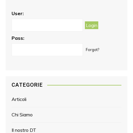
o
g
r
o
r
e
User:
k
a
s
m
t
Pass:
Forgot?
CATEGORIE
Articoli
Chi Siamo
Il nostro DT