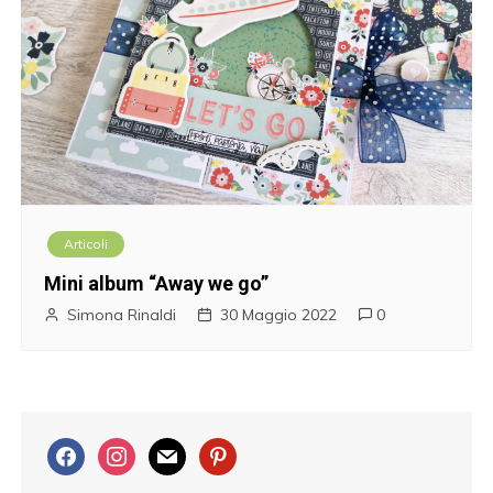
Articoli
Mini album “Away we go”
Simona Rinaldi
30 Maggio 2022
0
f
i
m
p
a
n
a
i