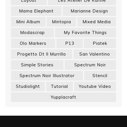
Layout
Les Atelier De Karine
Mama Elephant
Marianne Design
Mini Album
Mintopia
Mixed Media
Modascrap
My Favorite Things
Olo Markers
P13
Piatek
Progetto Dt Il Murrillo
San Valentino
Simple Stories
Spectrum Noir
Spectrum Noir Illustrator
Stencil
Studiolight
Tutorial
Youtube Video
Yupplacraft