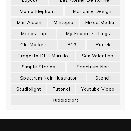
Layout
Les Atelier De Karine
Mama Elephant
Marianne Design
Mini Album
Mintopia
Mixed Media
Modascrap
My Favorite Things
Olo Markers
P13
Piatek
Progetto Dt Il Murrillo
San Valentino
Simple Stories
Spectrum Noir
Spectrum Noir Illustrator
Stencil
Studiolight
Tutorial
Youtube Video
Yupplacraft