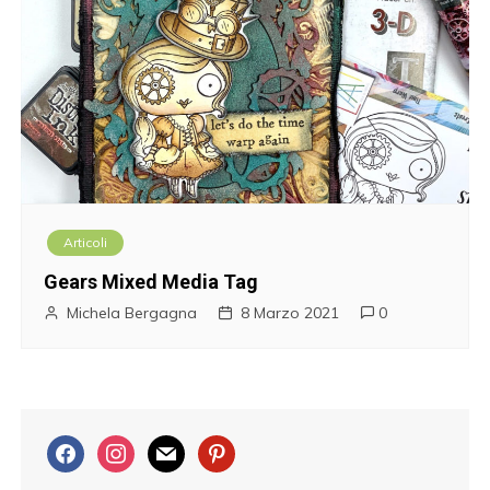
Articoli
Gears Mixed Media Tag
Michela Bergagna
8 Marzo 2021
0
f
i
m
p
a
n
a
i