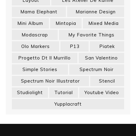
Layout
Les Atelier De Karine
Mama Elephant
Marianne Design
Mini Album
Mintopia
Mixed Media
Modascrap
My Favorite Things
Olo Markers
P13
Piatek
Progetto Dt Il Murrillo
San Valentino
Simple Stories
Spectrum Noir
Spectrum Noir Illustrator
Stencil
Studiolight
Tutorial
Youtube Video
Yupplacraft