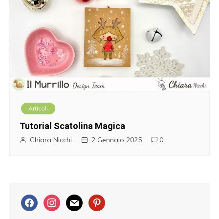
Articoli
Tutorial Scatolina Magica
Chiara Nicchi
2 Gennaio 2025
0
f
i
m
p
a
n
a
i