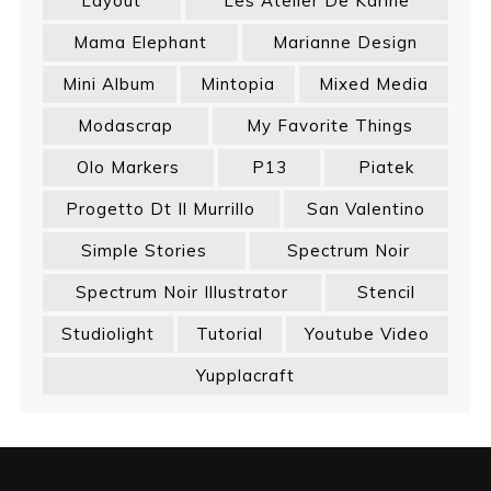
Layout
Les Atelier De Karine
Mama Elephant
Marianne Design
Mini Album
Mintopia
Mixed Media
Modascrap
My Favorite Things
Olo Markers
P13
Piatek
Progetto Dt Il Murrillo
San Valentino
Simple Stories
Spectrum Noir
Spectrum Noir Illustrator
Stencil
Studiolight
Tutorial
Youtube Video
Yupplacraft