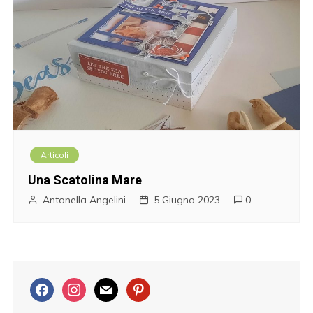
Articoli
Una Scatolina Mare
Antonella Angelini
5 Giugno 2023
0
f
i
m
p
a
n
a
i