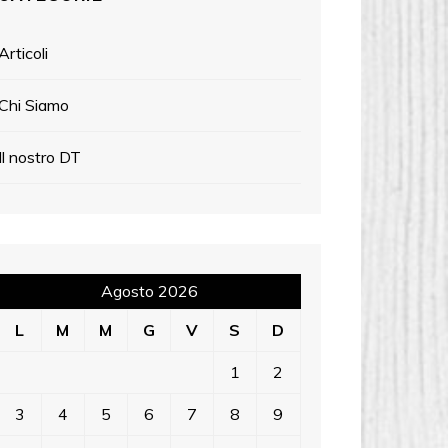
Articoli
Chi Siamo
Il nostro DT
Agosto 2026
L
M
M
G
V
S
D
1
2
3
4
5
6
7
8
9