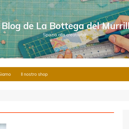
l Blog de La Bottega del Murril
Spazio alla creatività!
Siamo
Il nostro shop