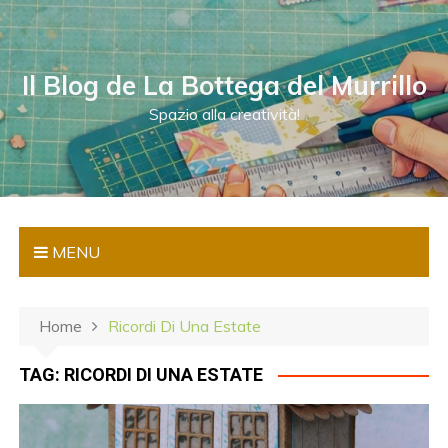
S
a
l
Il Blog de La Bottega del Murrillo
t
a
Spazio alla creatività!
a
l
c
o
n
MENU
t
e
n
Home
Ricordi Di Una Estate
u
t
TAG:
RICORDI DI UNA ESTATE
o