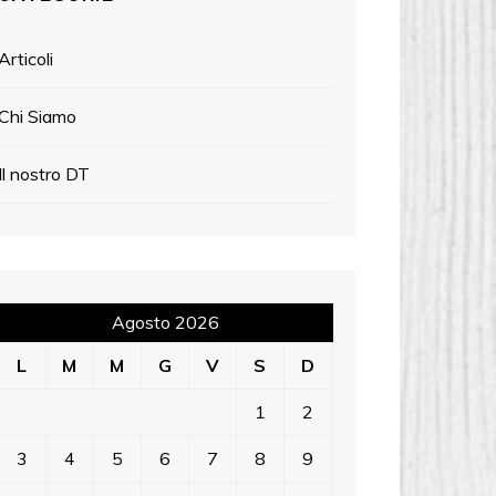
Articoli
Chi Siamo
Il nostro DT
Agosto 2026
L
M
M
G
V
S
D
1
2
3
4
5
6
7
8
9