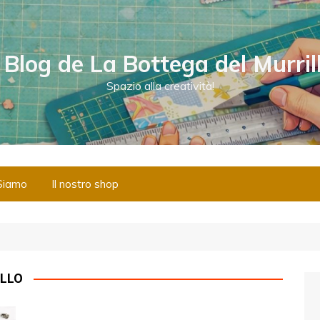
l Blog de La Bottega del Murril
Spazio alla creatività!
Siamo
Il nostro shop
ILLO