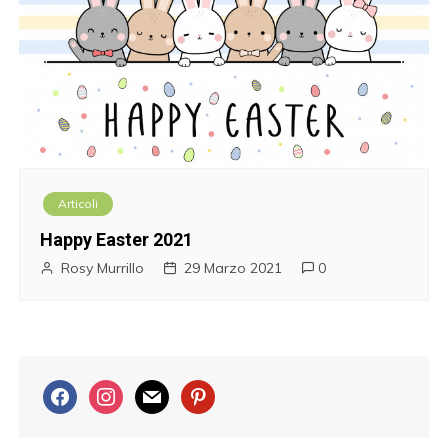
Articoli
Happy Easter 2021
Rosy Murrillo
29 Marzo 2021
0
f
i
m
p
a
n
a
i
c
s
i
n