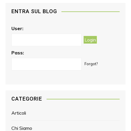
e
t
l
t
ENTRA SUL BLOG
b
a
e
o
g
r
o
r
e
User:
k
a
s
m
t
Pass:
Forgot?
CATEGORIE
Articoli
Chi Siamo