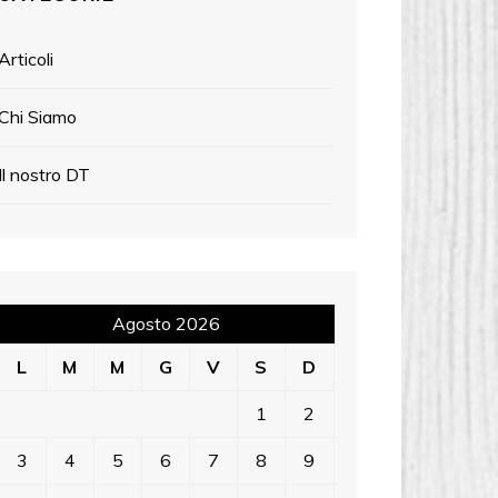
Articoli
Chi Siamo
Il nostro DT
Agosto 2026
L
M
M
G
V
S
D
1
2
3
4
5
6
7
8
9