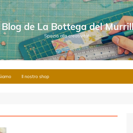
l Blog de La Bottega del Murril
Spazio alla creatività!
Siamo
Il nostro shop