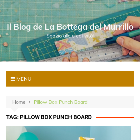
S
a
l
Il Blog de La Bottega del Murrillo
t
a
Spazio alla creatività!
a
l
c
o
n
MENU
t
e
n
Home
Pillow Box Punch Board
u
t
TAG:
PILLOW BOX PUNCH BOARD
o