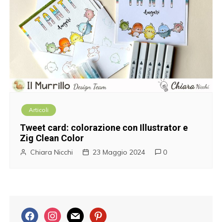
Articoli
Tweet card: colorazione con Illustrator e
Zig Clean Color
Chiara Nicchi
23 Maggio 2024
0
f
i
m
p