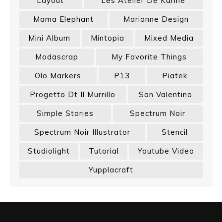
Layout
Les Atelier De Karine
Mama Elephant
Marianne Design
Mini Album
Mintopia
Mixed Media
Modascrap
My Favorite Things
Olo Markers
P13
Piatek
Progetto Dt Il Murrillo
San Valentino
Simple Stories
Spectrum Noir
Spectrum Noir Illustrator
Stencil
Studiolight
Tutorial
Youtube Video
Yupplacraft