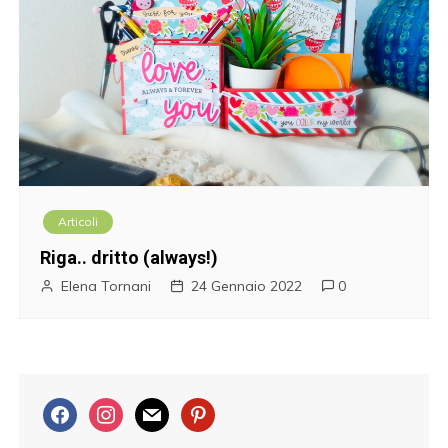
Articoli
Riga.. dritto (always!)
Elena Tornani
24 Gennaio 2022
0
f
i
m
p
a
n
a
i