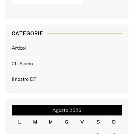
CATEGORIE
Articoli
Chi Siamo
Il nostro DT
Agosto 2026
L
M
M
G
V
S
D