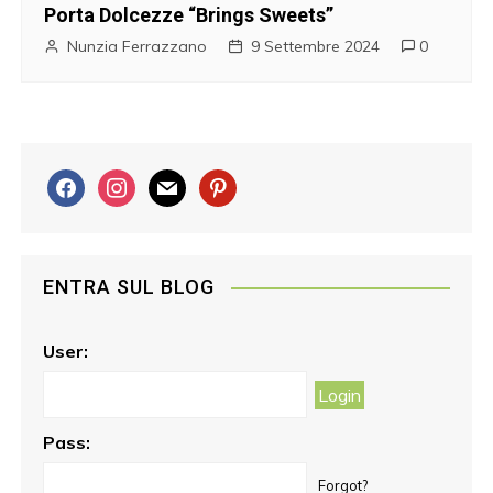
Porta Dolcezze “Brings Sweets”
Nunzia Ferrazzano
9 Settembre 2024
0
f
i
m
p
a
n
a
i
c
s
i
n
e
t
l
t
ENTRA SUL BLOG
b
a
e
o
g
r
o
r
e
User:
k
a
s
m
t
Pass:
Forgot?