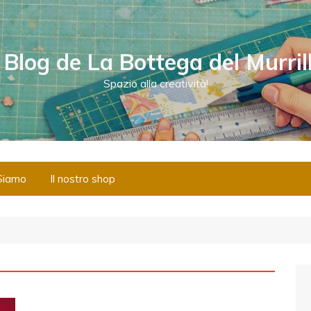
l Blog de La Bottega del Murril
Spazio alla creatività!
Siamo
Il nostro shop