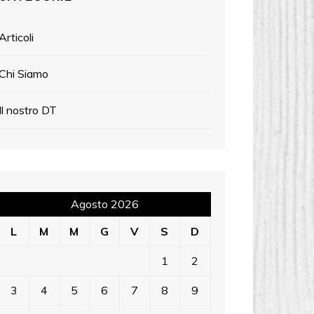
Articoli
Chi Siamo
Il nostro DT
Agosto 2026
L
M
M
G
V
S
D
1
2
3
4
5
6
7
8
9