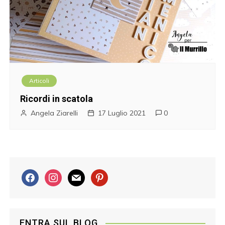
Articoli
Ricordi in scatola
Angela Ziarelli
17 Luglio 2021
0
f
i
m
p
a
n
a
i
c
s
i
n
e
t
l
t
ENTRA SUL BLOG