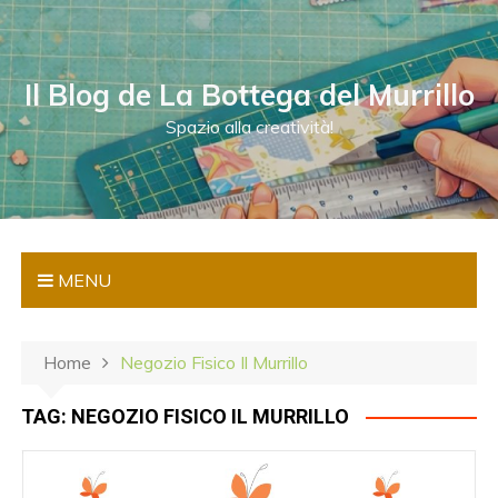
S
a
l
Il Blog de La Bottega del Murrillo
t
a
Spazio alla creatività!
a
l
c
o
n
MENU
t
e
n
Home
Negozio Fisico Il Murrillo
u
t
TAG:
NEGOZIO FISICO IL MURRILLO
o