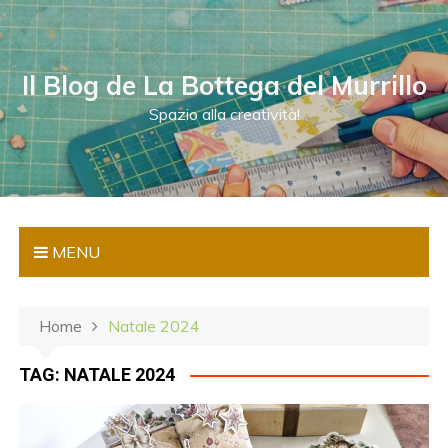
S
a
l
Il Blog de La Bottega del Murrillo
t
a
Spazio alla creatività!
a
l
c
o
n
MENU
t
e
n
Home
Natale 2024
u
t
TAG:
NATALE 2024
o