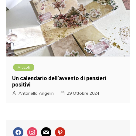
Articoli
Un calendario dell’avvento di pensieri
positivi
Antonella Angelini
29 Ottobre 2024
f
i
m
p