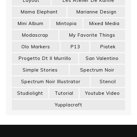
Layout
Les Atelier De Karine
Mama Elephant
Marianne Design
Mini Album
Mintopia
Mixed Media
Modascrap
My Favorite Things
Olo Markers
P13
Piatek
Progetto Dt Il Murrillo
San Valentino
Simple Stories
Spectrum Noir
Spectrum Noir Illustrator
Stencil
Studiolight
Tutorial
Youtube Video
Yupplacraft