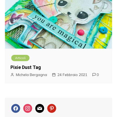
Articoli
Pixie Dust Tag
Michela Bergagna
24 Febbraio 2021
0
f
i
m
p
a
n
a
i