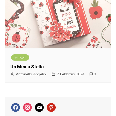
Articoli
Un Mini a Stella
Antonella Angelini
7 Febbraio 2024
0
f
i
m
p
a
n
a
i