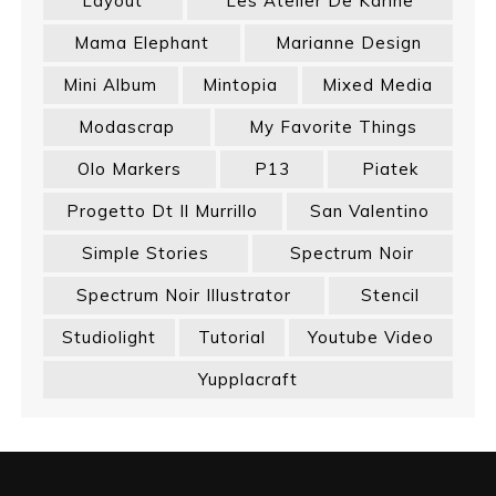
Layout
Les Atelier De Karine
Mama Elephant
Marianne Design
Mini Album
Mintopia
Mixed Media
Modascrap
My Favorite Things
Olo Markers
P13
Piatek
Progetto Dt Il Murrillo
San Valentino
Simple Stories
Spectrum Noir
Spectrum Noir Illustrator
Stencil
Studiolight
Tutorial
Youtube Video
Yupplacraft