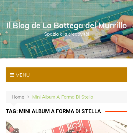
S
a
l
Il Blog de La Bottega del Murrillo
t
a
Spazio alla creatività!
a
l
c
o
n
MENU
t
e
n
Home
Mini Album A Forma Di Stella
u
t
TAG:
MINI ALBUM A FORMA DI STELLA
o