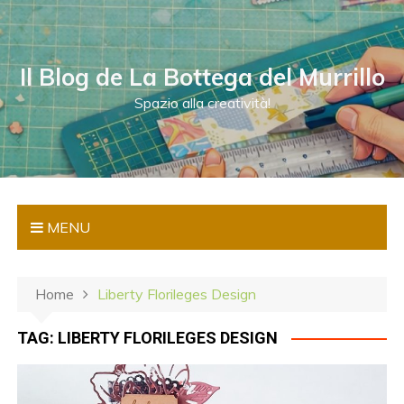
S
a
l
Il Blog de La Bottega del Murrillo
t
a
Spazio alla creatività!
a
l
c
o
n
MENU
t
e
n
Home
Liberty Florileges Design
u
t
TAG:
LIBERTY FLORILEGES DESIGN
o