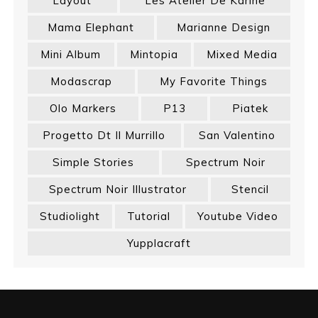
Layout
Les Atelier De Karine
Mama Elephant
Marianne Design
Mini Album
Mintopia
Mixed Media
Modascrap
My Favorite Things
Olo Markers
P13
Piatek
Progetto Dt Il Murrillo
San Valentino
Simple Stories
Spectrum Noir
Spectrum Noir Illustrator
Stencil
Studiolight
Tutorial
Youtube Video
Yupplacraft