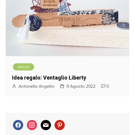
Articoli
Idea regalo: Ventaglio Liberty
Antonella Angelini
9 Agosto 2022
0
f
i
m
p
a
n
a
i