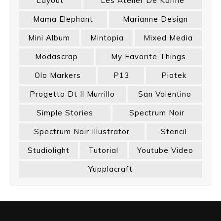
Layout
Les Atelier De Karine
Mama Elephant
Marianne Design
Mini Album
Mintopia
Mixed Media
Modascrap
My Favorite Things
Olo Markers
P13
Piatek
Progetto Dt Il Murrillo
San Valentino
Simple Stories
Spectrum Noir
Spectrum Noir Illustrator
Stencil
Studiolight
Tutorial
Youtube Video
Yupplacraft