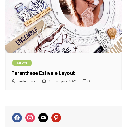
Articoli
Parenthese Estivale Layout
Giulia Cioli
23 Giugno 2021
0
f
i
m
p
a
n
a
i