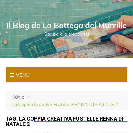
S
a
l
Il Blog de La Bottega del Murrillo
t
a
Spazio alla creatività!
a
l
c
o
n
MENU
t
e
n
Home
u
La Coppia Creativa Fustelle RENNA DI NATALE 2
t
o
TAG:
LA COPPIA CREATIVA FUSTELLE RENNA DI
NATALE 2