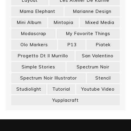
Layout
Les Atelier De Karine
Mama Elephant
Marianne Design
Mini Album
Mintopia
Mixed Media
Modascrap
My Favorite Things
Olo Markers
P13
Piatek
Progetto Dt Il Murrillo
San Valentino
Simple Stories
Spectrum Noir
Spectrum Noir Illustrator
Stencil
Studiolight
Tutorial
Youtube Video
Yupplacraft