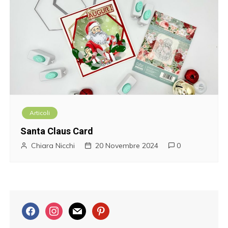
Articoli
Santa Claus Card
Chiara Nicchi
20 Novembre 2024
0
f
i
m
p
a
n
a
i