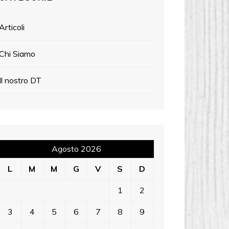
Articoli
Chi Siamo
Il nostro DT
Agosto 2026
L
M
M
G
V
S
D
1
2
3
4
5
6
7
8
9