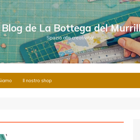
l Blog de La Bottega del Murril
Spazio alla creatività!
Siamo
Il nostro shop