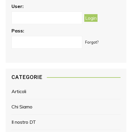
o
r
e
User:
k
a
s
m
t
Pass:
Forgot?
CATEGORIE
Articoli
Chi Siamo
Il nostro DT