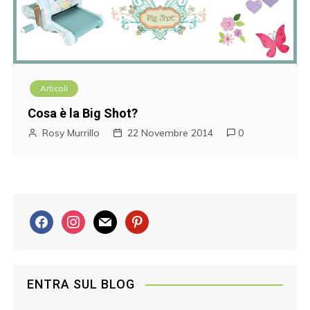
Articoli
Cosa è la Big Shot?
Rosy Murrillo
22 Novembre 2014
0
f
i
m
p
a
n
a
i
c
s
i
n
e
t
l
t
ENTRA SUL BLOG
b
a
e
o
g
r