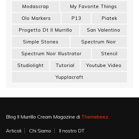
Modascrap
My Favorite Things
Olo Markers
P13
Piatek
Progetto Dt Il Murrillo
San Valentino
Simple Stories
Spectrum Noir
Spectrum Noir Illustrator
Stencil
Studiolight
Tutorial
Youtube Video
Yupplacraft
Blog Il Murrillo Cream Magazine di
Themebeez
Articoli
Chi Siamo
Il nostro DT