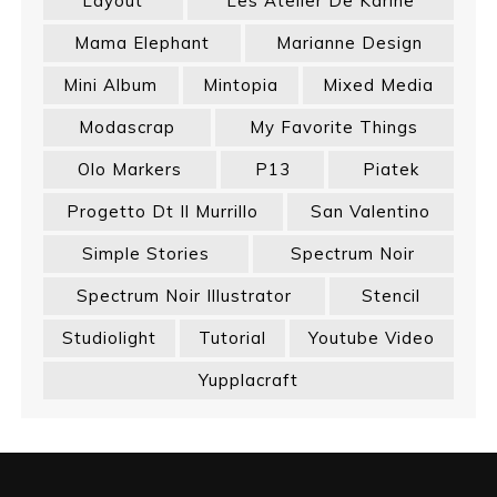
Layout
Les Atelier De Karine
Mama Elephant
Marianne Design
Mini Album
Mintopia
Mixed Media
Modascrap
My Favorite Things
Olo Markers
P13
Piatek
Progetto Dt Il Murrillo
San Valentino
Simple Stories
Spectrum Noir
Spectrum Noir Illustrator
Stencil
Studiolight
Tutorial
Youtube Video
Yupplacraft