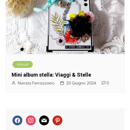
Articoli
Mini album stella: Viaggi & Stelle
Nunzia Ferrazzano
20 Giugno 2024
0
f
i
m
p
a
n
a
i