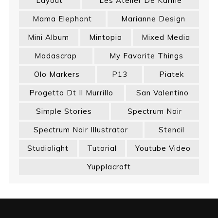
Layout
Les Atelier De Karine
Mama Elephant
Marianne Design
Mini Album
Mintopia
Mixed Media
Modascrap
My Favorite Things
Olo Markers
P13
Piatek
Progetto Dt Il Murrillo
San Valentino
Simple Stories
Spectrum Noir
Spectrum Noir Illustrator
Stencil
Studiolight
Tutorial
Youtube Video
Yupplacraft