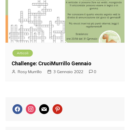
Articoli
Challenge: CruciMurrillo Gennaio
Rosy Murrillo
3 Gennaio 2022
0
f
i
m
p
a
n
a
i
c
s
i
n
e
t
l
t