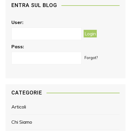
ENTRA SUL BLOG
b
a
e
o
g
r
o
r
e
User:
k
a
s
m
t
Pass:
Forgot?
CATEGORIE
Articoli
Chi Siamo