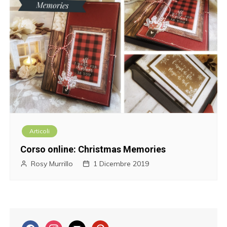
Articoli
Corso online: Christmas Memories
Rosy Murrillo
1 Dicembre 2019
f
i
m
p