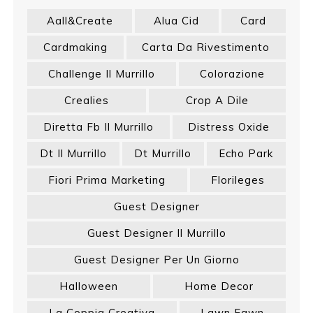
Aall&create
Alua Cid
Card
Cardmaking
Carta Da Rivestimento
Challenge Il Murrillo
Colorazione
Crealies
Crop A Dile
Diretta Fb Il Murrillo
Distress Oxide
Dt Il Murrillo
Dt Murrillo
Echo Park
Fiori Prima Marketing
Florileges
Guest Designer
Guest Designer Il Murrillo
Guest Designer Per Un Giorno
Halloween
Home Decor
La Coppia Creativa
Lawn Fawn