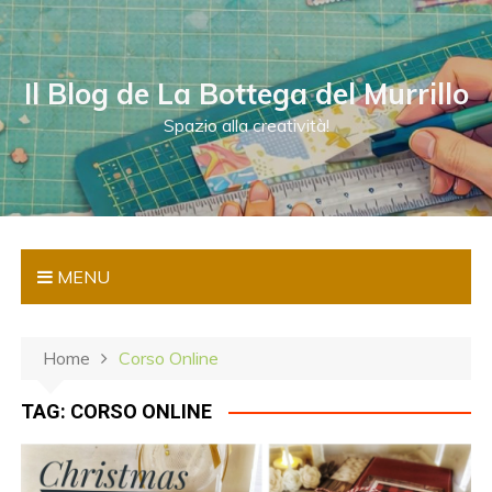
S
a
l
Il Blog de La Bottega del Murrillo
t
a
Spazio alla creatività!
a
l
c
o
n
MENU
t
e
n
Home
Corso Online
u
t
TAG:
CORSO ONLINE
o