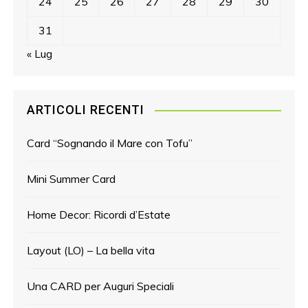
24
25
26
27
28
29
30
31
« Lug
ARTICOLI RECENTI
Card “Sognando il Mare con Tofu”
Mini Summer Card
Home Decor: Ricordi d’Estate
Layout (LO) – La bella vita
Una CARD per Auguri Speciali