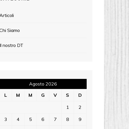
Articoli
Chi Siamo
Il nostro DT
Agosto 2026
L
M
M
G
V
S
D
1
2
3
4
5
6
7
8
9