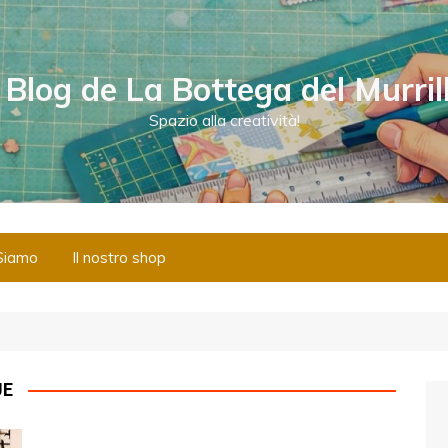
l Blog de La Bottega del Murril
Spazio alla creatività!
Siamo
Il nostro shop
UE