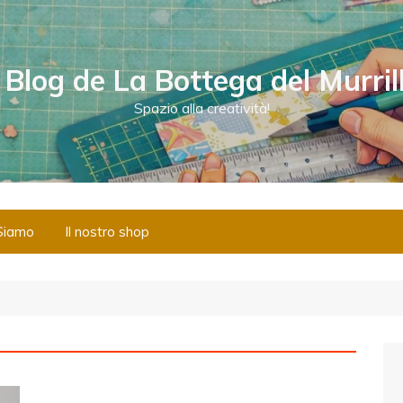
l Blog de La Bottega del Murril
Spazio alla creatività!
Siamo
Il nostro shop