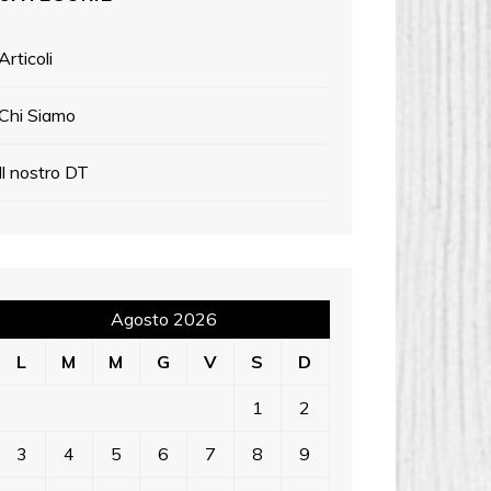
Articoli
Chi Siamo
Il nostro DT
Agosto 2026
L
M
M
G
V
S
D
1
2
3
4
5
6
7
8
9