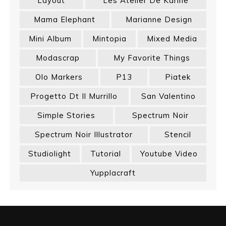
Layout
Les Atelier De Karine
Mama Elephant
Marianne Design
Mini Album
Mintopia
Mixed Media
Modascrap
My Favorite Things
Olo Markers
P13
Piatek
Progetto Dt Il Murrillo
San Valentino
Simple Stories
Spectrum Noir
Spectrum Noir Illustrator
Stencil
Studiolight
Tutorial
Youtube Video
Yupplacraft