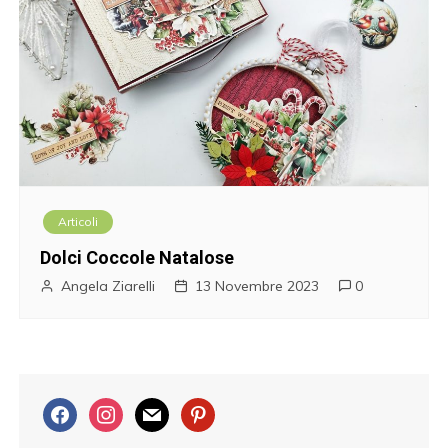
Articoli
Dolci Coccole Natalose
Angela Ziarelli
13 Novembre 2023
0
f
i
m
p
a
n
a
i