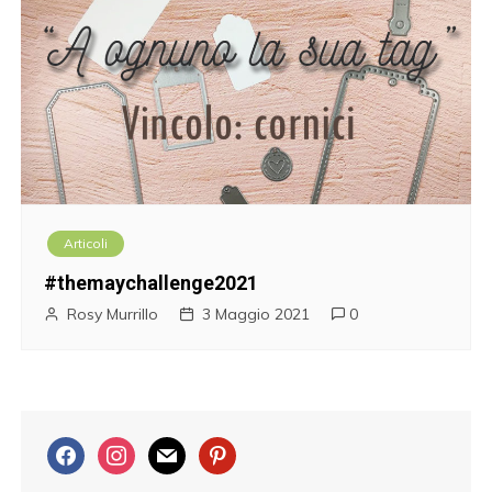
Articoli
#themaychallenge2021
Rosy Murrillo
3 Maggio 2021
0
f
i
m
p
a
n
a
i