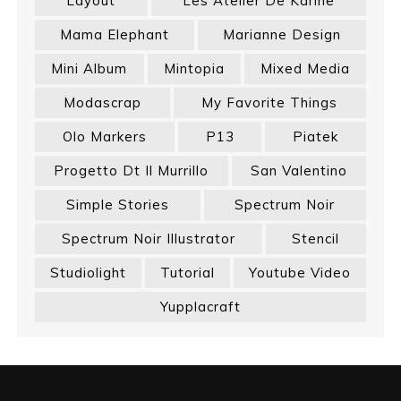
Layout
Les Atelier De Karine
Mama Elephant
Marianne Design
Mini Album
Mintopia
Mixed Media
Modascrap
My Favorite Things
Olo Markers
P13
Piatek
Progetto Dt Il Murrillo
San Valentino
Simple Stories
Spectrum Noir
Spectrum Noir Illustrator
Stencil
Studiolight
Tutorial
Youtube Video
Yupplacraft