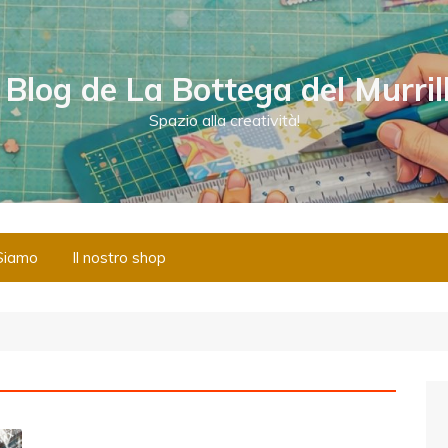
l Blog de La Bottega del Murril
Spazio alla creatività!
Siamo
Il nostro shop