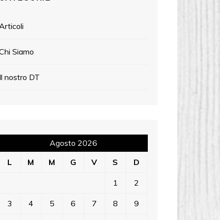
Articoli
Chi Siamo
Il nostro DT
Agosto 2026
L
M
M
G
V
S
D
1
2
3
4
5
6
7
8
9