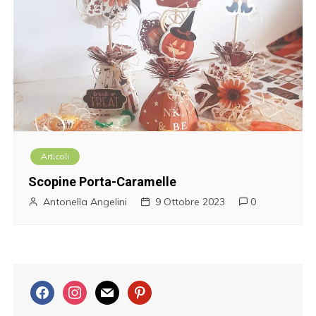
Articoli
Scopine Porta-Caramelle
Antonella Angelini
9 Ottobre 2023
0
f
i
m
p
a
n
a
i