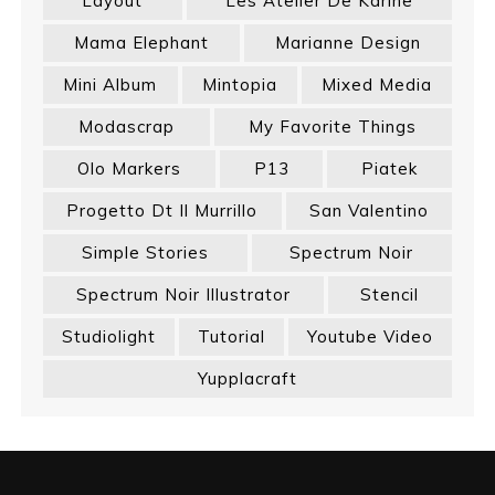
Layout
Les Atelier De Karine
Mama Elephant
Marianne Design
Mini Album
Mintopia
Mixed Media
Modascrap
My Favorite Things
Olo Markers
P13
Piatek
Progetto Dt Il Murrillo
San Valentino
Simple Stories
Spectrum Noir
Spectrum Noir Illustrator
Stencil
Studiolight
Tutorial
Youtube Video
Yupplacraft